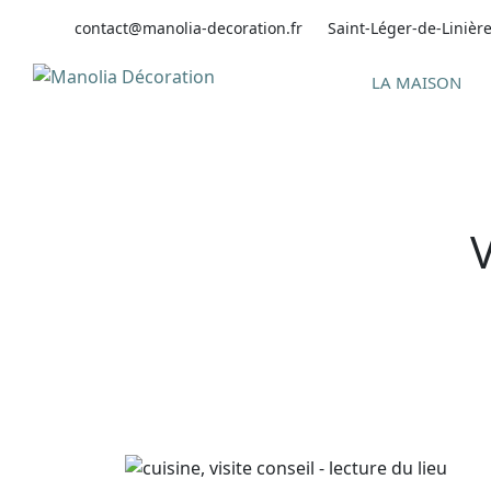
Skip
contact@manolia-decoration.fr
Saint-Léger-de-Linièr
to
content
LA MAISON
V