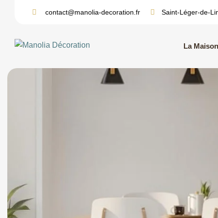
Skip
contact@manolia-decoration.fr
Saint-Léger-de-Li
to
content
La Maiso