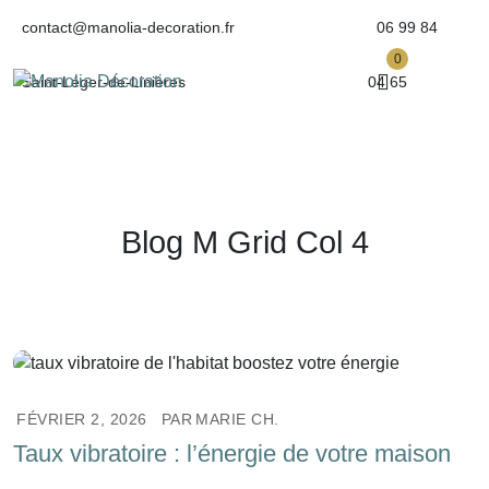
Skip
contact@manolia-decoration.fr
06 99 84
to
0
content
Saint-Léger-de-Linières
04 65
Blog M Grid Col 4
FÉVRIER 2, 2026
PAR
MARIE CH.
Taux vibratoire : l’énergie de votre maison