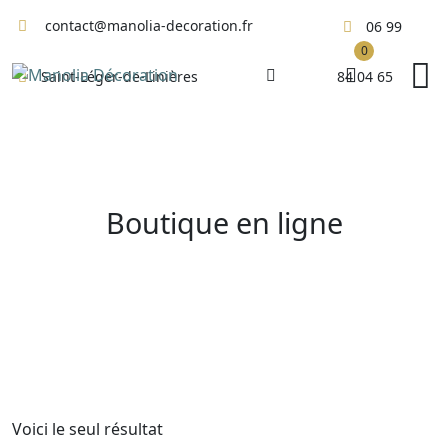
Skip
contact@manolia-decoration.fr
06 99
to
0
content
84 04 65
Saint-Léger-de-Linières
Boutique en ligne
Voici le seul résultat