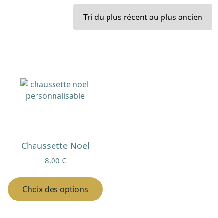
Chaussette Noël
8,00
€
Ce
produit
Choix des options
a
plusieurs