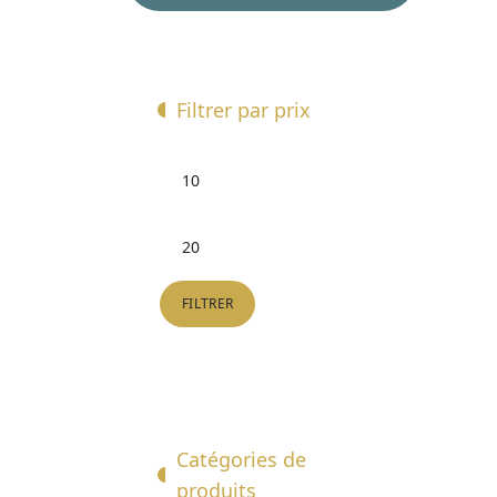
la
page
du
produit
Filtrer par prix
Prix
min
Prix
max
FILTRER
Catégories de
produits