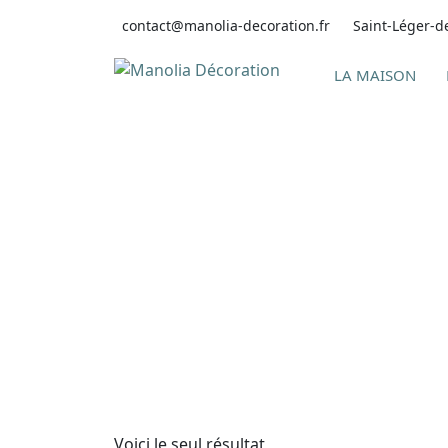
Skip
contact@manolia-decoration.fr
Saint-Léger-d
to
content
LA MAISON
Voici le seul résultat