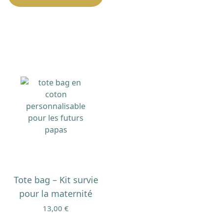
a
va
plusieurs
Le
variations.
op
Les
p
options
êt
peuvent
ch
être
su
choisies
la
sur
p
la
d
page
pr
du
produit
Tote bag – Kit survie
pour la maternité
13,00
€