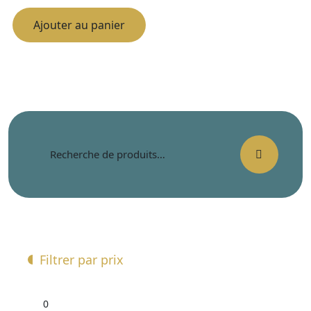
Ajouter au panier
Recherche
pour :
Filtrer par prix
Prix