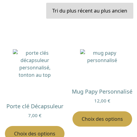
du
plus
récent
au
plus
ancien
Mug Papy Personnalisé
12,00
€
Porte clé Décapsuleur
C
7,00
€
pr
Choix des options
Ce
a
produit
pl
Choix des options