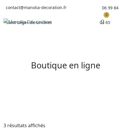
Skip
contact@manolia-decoration.fr
06 99 84
to
0
content
04 65
Saint-Léger-de-Linières
Boutique en ligne
Trié
3 résultats affichés