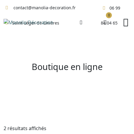
Skip
contact@manolia-decoration.fr
06 99
to
0
content
84 04 65
Saint-Léger-de-Linières
Boutique en ligne
Trié
2 résultats affichés