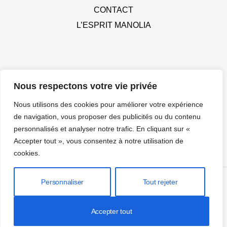
CONTACT
L’ESPRIT MANOLIA
MES PRESTATIONS
Nous respectons votre vie privée
DÉCORATION D’INTÉRIEUR HOLISTIQUE
Nous utilisons des cookies pour améliorer votre expérience
CADEAUX PERSONNALISÉS
de navigation, vous proposer des publicités ou du contenu
personnalisés et analyser notre trafic. En cliquant sur «
IDÉES CADEAUX PAR OCCASION
Accepter tout », vous consentez à notre utilisation de
MARIAGE & FÊTES
cookies.
Personnaliser
Tout rejeter
Copyright © 2024, Manolia Décoration | Conçu par
Accepter tout
Agence de Communication Angers Ça Bouge