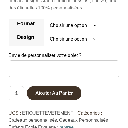
format / design. Grand choix de dessins (+ de 20) pour
des étiquettes 100% personnalisées.
Format
Design
Envie de personnaliser votre objet ?:
quantité
Ajouter Au Panier
de
Étiquettes
vêtements
UGS :
ETIQUETTEVETEMENT
Catégories :
personnalisées
Cadeaux personnalisés
,
Cadeaux Personnalisés
Enfants Ecole
Étiquette :
rentree