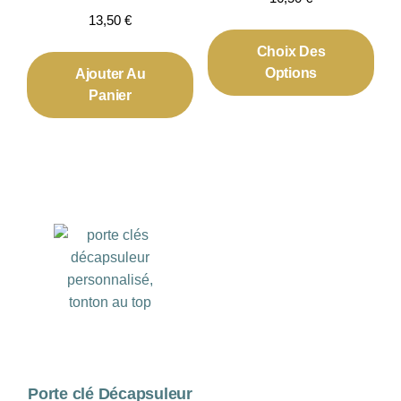
13,50
€
Ce
prod
Choix Des
a
Options
Ajouter Au
plus
Panier
vari
Les
opti
peu
être
choi
sur
la
pag
du
prod
Porte clé Décapsuleur