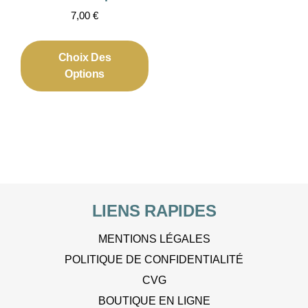
7,00
€
Ce
produit
Choix Des
a
Options
plusieurs
variations.
Les
options
peuvent
être
choisies
LIENS RAPIDES
sur
la
MENTIONS LÉGALES
page
POLITIQUE DE CONFIDENTIALITÉ
du
produit
CVG
BOUTIQUE EN LIGNE