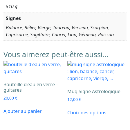
510 g
Signes
Balance, Bélier, Vierge, Taureau, Verseau, Scorpion,
Capricorne, Sagittaire, Cancer, Lion, Gémeau, Poisson
Vous aimerez peut-être aussi…
Bouteille d’eau en verre –
guitares
Mug Signe Astrologique
20,00
€
12,00
€
Ce
Ajouter au panier
Choix des options
produit
a
plusieurs