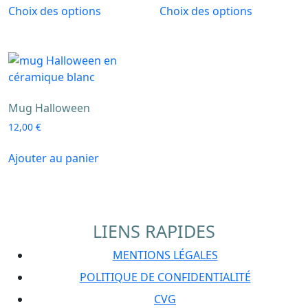
Choix des options
Choix des options
page
produit
produit
du
a
a
produit
plusieurs
plusieurs
variations.
variations.
Les
Les
options
options
Mug Halloween
peuvent
peuvent
12,00
€
être
être
choisies
choisies
Ajouter au panier
sur
sur
la
la
page
page
du
du
LIENS RAPIDES
produit
produit
MENTIONS LÉGALES
POLITIQUE DE CONFIDENTIALITÉ
CVG