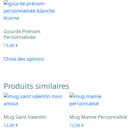
variations.
Les
options
peuvent
Gourde Prénom
être
Personnalisée
choisies
15,00
€
sur
Ce
la
Choix des options
produit
page
a
du
plusieurs
produit
variations.
Produits similaires
Les
options
peuvent
être
Mug Saint Valentin
Mug Mamie Personnalisé
choisies
sur
12,00
€
12,00
€
la
Ce
Ce