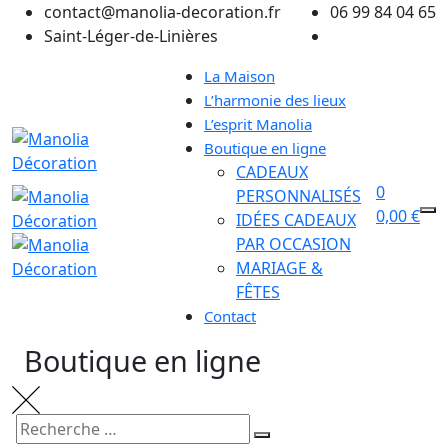
Skip
contact@manolia-decoration.fr
06 99 84 04 65
to
Saint-Léger-de-Linières
content
La Maison
L’harmonie des lieux
L’esprit Manolia
Boutique en ligne
CADEAUX
0
PERSONNALISÉS
0,00
€
IDÉES CADEAUX
PAR OCCASION
MARIAGE &
FÊTES
Contact
Boutique en ligne
Search
Recherche