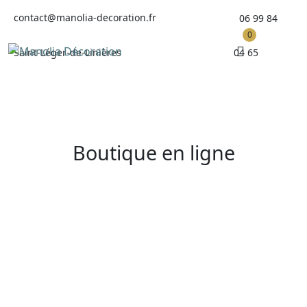
Skip
contact@manolia-decoration.fr
06 99 84
to
0
content
04 65
Saint-Léger-de-Linières
Boutique en ligne