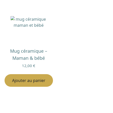
p
êt
ch
su
la
p
d
pr
Mug céramique –
Maman & bébé
12,00
€
Ajouter au panier