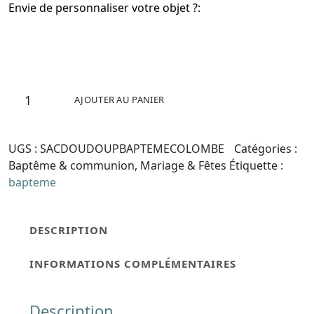
Envie de personnaliser votre objet ?:
quantité
AJOUTER AU PANIER
de
Sac
à
UGS :
SACDOUDOUPBAPTEMECOLOMBE
Catégories :
doudou
Baptême & communion
,
Mariage & Fêtes
Étiquette :
personnalisable
bapteme
-
Colombe
DESCRIPTION
INFORMATIONS COMPLÉMENTAIRES
Description