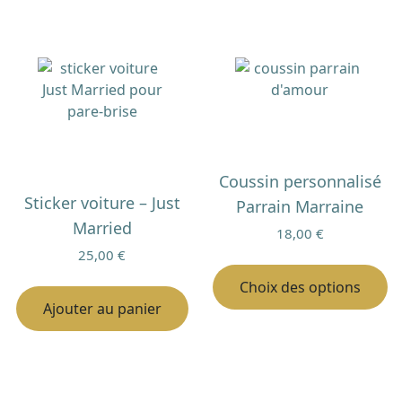
Coussin personnalisé
Sticker voiture – Just
Parrain Marraine
Married
18,00
€
25,00
€
C
pr
Choix des options
a
Ajouter au panier
pl
va
Le
op